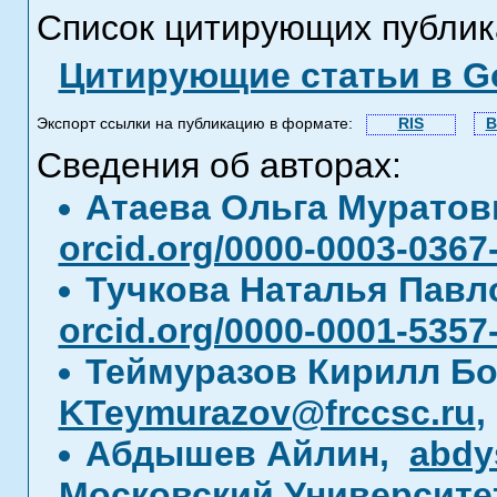
Список цитирующих публик
Цитирующие статьи в Go
Экспорт ссылки на публикацию в формате:
RIS
B
Сведения об авторах:
Атаева Ольга Мурато
orcid.org/0000-0003-0367
Тучкова Наталья Пав
orcid.org/0000-0001-5357
Теймуразов Кирилл Б
KTeymurazov@frccsc.ru
Абдышев Айлин,
abdy
Московский Университе