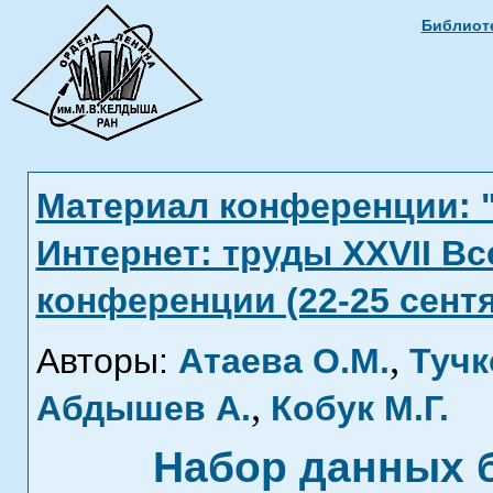
Библиоте
Материал конференции: 
Интернет: труды XXVII В
конференции (22-25 сентя
,
Авторы:
Атаева О.М.
Тучк
,
Абдышев А.
Кобук М.Г.
Набор данных 