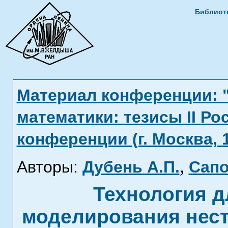
Библиоте
Материал конференции: 
математики: тезисы II Р
конференции (г. Москва, 1
,
Авторы:
Дубень А.П.
Сапо
Технология д
моделирования нес