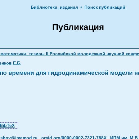
Библиотеки, издания
•
Поиск публикаций
Публикация
тематики: тезисы II Российской молодежной научной конферен
енков Е.Б.
по времени для гидродинамической модели на
BibTeX
lashov@imamod.ru
,
orcid.org/0000-0002-7321-788X
,
ИПМ им. М.В