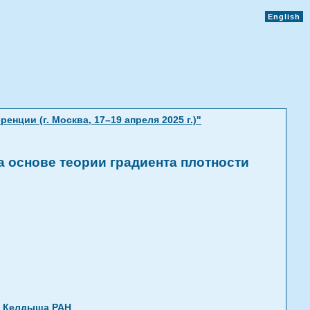
English
ции (г. Москва, 17–19 апреля 2025 г.)"
 основе теории градиента плотности
. Келдыша РАН