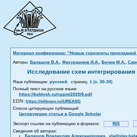
Материал конференции: "Новые горизонты прикладной ма
,
,
,
Авторы:
Балашов В.А.
Фахурдинов И.А.
Бочев М.А.
Сав
Исследование схем интегрирования 
Язык публикации:
русский
,
страниц:
1 (с. 30-30)
Полный текст на русском языке:
https://keldysh.ru/ngpm/2025/9.pdf
EDN:
https://elibrary.ru/UREASG
Список цитирующих публикаций:
Цитирующие статьи в Google Scholar
Экспорт ссылки на публикацию в формате:
RIS
Сведения об авторах:
Балашов Владислав Александрович,
vladislav.ba