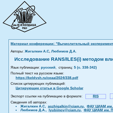
Материал конференции: "Вычислительный эксперимент в 
,
Авторы:
Жигалкин А.С
Любимов Д.А.
Исследование RANS/ILES(i) методом вл
Язык публикации:
русский
,
страниц:
5 (с. 338-342)
Полный текст на русском языке:
https://keldysh.ru/ceaa/2024/338.pdf
Список цитирующих публикаций:
Цитирующие статьи в Google Scholar
Экспорт ссылки на публикацию в формате:
RIS
Сведения об авторах:
Жигалкин А.С,
aszhigalkin@ciam.ru
,
ФАУ ЦИАМ им. 
Любимов Д.А.,
lyubimov@ciam.ru
,
ФАУ ЦИАМ им. П