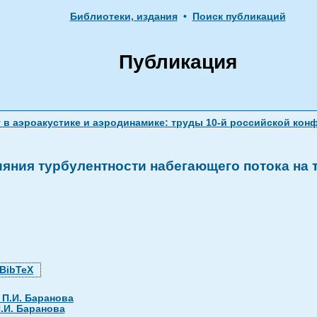
Библиотеки, издания
•
Поиск публикаций
Публикация
аэроакустике и аэродинамике: труды 10-й российской конфере
ияния турбулентности набегающего потока на 
BibTeX
П.И. Баранова
.И. Баранова