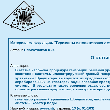
Материал конференции: "Горизонты математического мо
Авторы:
Плохотников К.Э.
О стати
Аннотация:
В статье изложена процедура генерации решений ур
квантовой системы, иллюстрирующей данный генера
уравнений Шредингера выводится из предложенного
апробированных на кластерах воды способах простр
системы. В результате такого сведения оказалось 
облаков рассеяния ядер частиц и электронов при од
Ключевые слова:
генератор решений уравнения Шредингера, численн
системы, кластер воды
Язык публикации:
русский
,
страниц:
13 (с. 91-103)