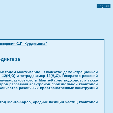
English
рождения С.П. Курдюмова"
едингера
 методом Монте-Карло. В качестве демонстрационной
р 12(H
O) и тетрадекамер 14(H
O). Генератор решений
2
2
ечно-разностного и Монте-Карло подходов, а также
нтров рассеяния электронов произвольной квантовой
количества различных пространственных конструкций
од Монте-Карло, средние позиции частиц квантовой