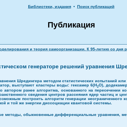
Библиотеки, издания
•
Поиск публикаций
Публикация
делирования и теория самоорганизации. К 95-летию со дня 
стическом генераторе решений уравнения Шр
авнения Шредингера методом статистических испытаний или
тор, выступают кластеры воды: гексамер 6(H
O), додекаме
2
 автором ранее алгоритма, основанного на пересечении кон
анственного сведения центров рассеяния ядер частиц и це
возможным построить алгоритм генерации неограниченного 
ной и той же энергии диссоциации квантовой системы.
ые методы, обыкновенные дифференциальные уравнения, мет