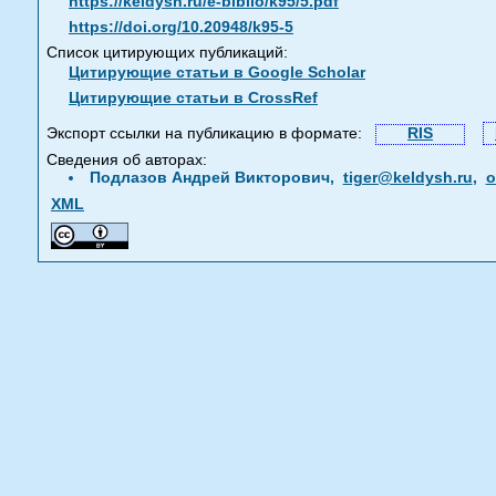
https://keldysh.ru/e-biblio/k95/5.pdf
https://doi.org/10.20948/k95-5
Список цитирующих публикаций:
Цитирующие статьи в Google Scholar
Цитирующие статьи в CrossRef
Экспорт ссылки на публикацию в формате:
RIS
Сведения об авторах:
Подлазов Андрей Викторович,
tiger@keldysh.ru
,
o
XML