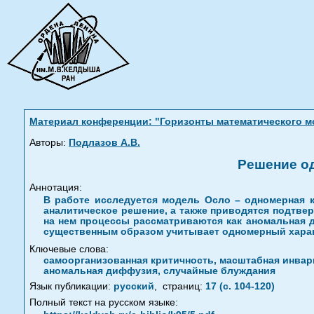
Материал конференции: "Горизонты математического мо
Авторы:
Подлазов А.В.
Решение о
Аннотация:
В работе исследуется модель Осло – одномерная к
аналитическое решение, а также приводятся подтве
на нем процессы рассматриваются как аномальная 
существенным образом учитывает одномерный харак
Ключевые слова:
самоорганизованная критичность, масштабная инвари
аномальная диффузия, случайные блуждания
Язык публикации:
русский
,
страниц:
17 (с. 104-120)
Полный текст на русском языке: