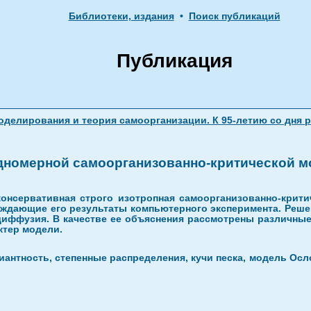
Библиотеки, издания
•
Поиск публикаций
Публикация
делирования и теория самоорганизации. К 95-летию со дня 
дномерной самоорганизованно-критической м
онсервативная строго изотропная самоорганизованно-критич
рждающие его результаты компьютерного эксперимента. Реш
диффузия. В качестве ее объяснения рассмотрены различные
тер модели.
антность, степенные распределения, кучи песка, модель Осл