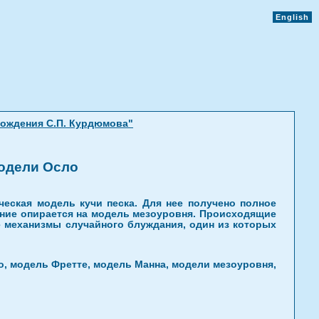
English
рождения С.П. Курдюмова"
одели Осло
еская модель кучи песка. Для нее получено полное
ение опирается на модель мезоуровня. Происходящие
 механизмы случайного блуждания, один из которых
о, модель Фретте, модель Манна, модели мезоуровня,