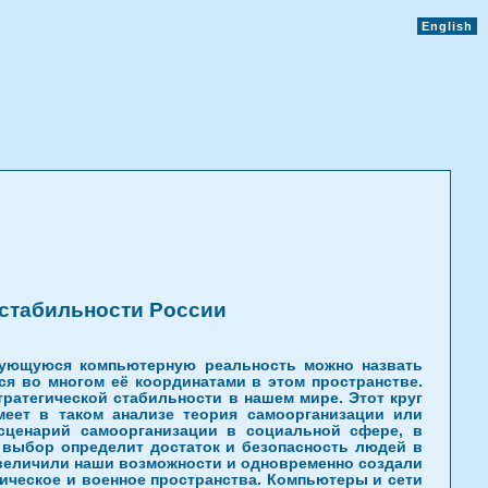
English
 стабильности России
рующуюся компьютерную реальность можно назвать
я во многом её координатами в этом пространстве.
атегической стабильности в нашем мире. Этот круг
еет в таком анализе теория самоорганизации или
 сценарий самоорганизации в социальной сфере, в
й выбор определит достаток и безопасность людей в
увеличили наши возможности и одновременно создали
ическое и военное пространства. Компьютеры и сети