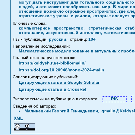
могут дать инструмент для тотального социального
людей, и это может преобразить наш мир. В мире 
отношений возникло огромное пространство, где сле
стратегические угрозы, и усилия, которые следует п
Ключевые слова:
компьютерное пространство, стратегическая ста
отставание, искусственный интеллект, математичес
Язык публикации:
русский
,
страниц:
104
Направление исследований:
Математическое моделирование в актуальных пробле
Полный текст на русском языке:
https://keldysh.ru/e-biblio/malin/
https://doi.org/10.20948/mono-2024-malin
Список цитирующих публикаций:
Цитирующие статьи в Google Scholar
Цитирующие статьи в CrossRef
Экспорт ссылки на публикацию в формате:
RIS
Сведения об авторах:
Малинецкий Георгий Геннадьевич,
gmalin@Keldysh
XML