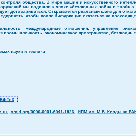
 контроля общества. В мире машин и искусственного интелл
вооружений мы подошли к эпохе «безлюдных войн» и «войн с
дует договариваться. Открывается реальный шанс для отката
редпринять, чтобы после бифуркации оказаться на восходящей
бильность, международные отношения, управление рискам
кая промышленность, экономическое пространство, безлюдные
мах науки и техники
BibTeX
.ru
,
orcid.org/0000-0001-6041-1926
,
ИПМ им. М.В. Келдыша РА