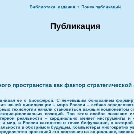
Библиотеки, издания
•
Поиск публикаций
Публикация
ого пространства как фактор стратегической
авнивая ее с биосферой. С неменьшим основанием форми
тия нашей цивилизации – мира России – сейчас определяютс
ных технологий начали становиться важным компонентом стр
еждисциплинарных позиций. При этом особое значение им
ютерной реальности – кардинально меняет инструменты и
и и мир, и Россия находятся в точке бифуркации, в которо
 реальности в обозримом будущем. Компьютеры многократно 
пределяются проекцией его состояния на социальное, эконом