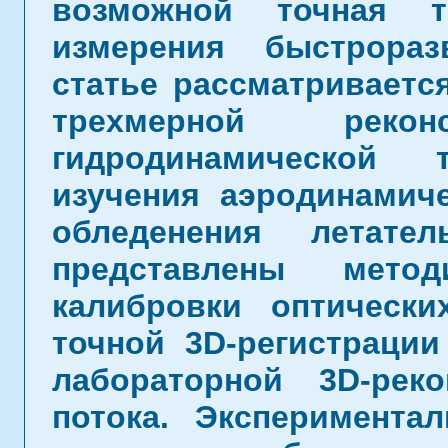
возможной точная т
измерения быстрора
статье рассматриваетс
трехмерной реко
гидродинамической 
изучения аэродинамич
обледенения летате
представлены метод
калибровки оптическ
точной 3D-регистрации
лабораторной 3D-рек
потока. Эксперимента