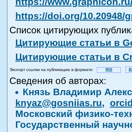
https://www.graphicon.ru
https://doi.org/10.20948/
Список цитирующих публик
Цитирующие статьи в Go
Цитирующие статьи в C
Экспорт ссылки на публикацию в формате:
RIS
B
Сведения об авторах:
Князь Владимир Алек
knyaz@gosniias.ru
,
orci
Московский физико-техн
Государственный научн