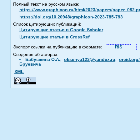
Полный текст на русском языке:
https://www.graphicon.ru/html/2023/papers/paper_082.p
https://doi.org/10.20948/graphicon-2023-785-793
Список цитирующих публикаций:
Цитирующие статьи в Google Scholar
Цитирующие статьи в CrossRef
Экспорт ссылки на публикацию в формате:
RIS
Сведения об авторах:
Бабушкина О.А.,
oksenya123@yandex.ru
,
orcid.org
Бруевича
XML