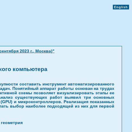
English
нтября 2023 г., Москва)"
кого компьютера
купности составить инструмент автоматизированного
задач. Понятийный аппарат работы основан на трудах
ктивной схемы позволяет визуализировать этапы ее
 Анализ существующих работ выявил три основных
 (GPU) и микроконтроллеров. Реализация показанных
лать выбор наиболее подходящей из них для первой
 геометрия