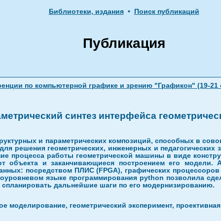
Библиотеки, издания
•
Поиск публикаций
Публикация
ции по компьютерной графике и зрению "Графикон" (19-21 се
аметрический синтез интерфейса геометричес
уктурных и параметрических композиций, способных в сово
 для решения геометрических, инженерных и педагогических 
ие процесса работы геометрической машины в виде констру
от объекта и заканчивающиеся построением его модели.
анных: посредством ПЛИС (FPGA), графических процессоров
коуровневом языке программирования python позволила сде
и спланировать дальнейшие шаги по его модернизированию.
ое моделирование, геометрический эксперимент, проективная