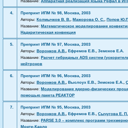
Название:
Аппаратная реализация языка Рефал в И
4.
Препринт ИПМ № 98, Москва, 2003
,
,
Авторы:
Колмычков В. В.
Мажорова О. С.
Попов Ю.П
Название:
Математическое моделирование конвектив
Надкритическая конвекция
5.
Препринт ИПМ № 97, Москва, 2003
,
,
Авторы:
Воронков А.В.
Ефремов Е.В.
Земсков Е.А.
Название:
Расчет гибридных ADS систем (ускорител
нейтронов
6.
Препринт ИПМ № 96, Москва, 2003
,
,
,
Авторы:
Воронков А.В.
Выслоух Е.В.
Земсков Е.А.
С
Название:
Моделирование ядерно-физических процес
помощью пакета РЕАКТОР
7.
Препринт ИПМ № 95, Москва, 2003
,
,
Авторы:
Воронков А.В.
Ефремов Е.В.
Сычугова Е. П.
Название:
PARSE 3.0 – комплекс программ трехмерн
Монте-Карло