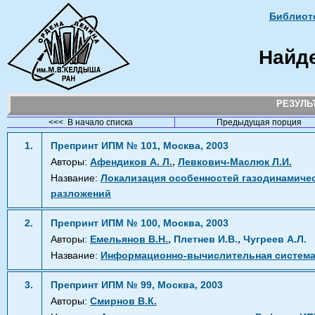
Библиоте
Найд
РЕЗУЛ
<<< В начало списка
Предыдущая порция
1.
Препринт ИПМ № 101, Москва, 2003
,
Авторы:
Афендиков А. Л.
Левкович-Маслюк Л.И.
Название:
Локализация особенностей газодинамиче
разложений
2.
Препринт ИПМ № 100, Москва, 2003
,
,
Авторы:
Емельянов В.Н.
Плетнев И.В.
Чугреев А.Л.
Название:
Информационно-вычислительная система н
3.
Препринт ИПМ № 99, Москва, 2003
Авторы:
Смирнов В.К.