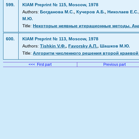
599.
KIAM Preprint № 115, Moscow, 1978
,
,
Authors:
Богданова М.С.
Кучеров А.Б.
Николаев Е.С.
М.Ю.
Title:
Некоторые неявные итерационные методы. Ана
600.
KIAM Preprint № 113, Moscow, 1978
,
,
Authors:
Tishkin V.Ф.
Favorsky A.П.
Шашков М.Ю.
Title:
Алгоритм численного решения второй краевой 
<<< First part
Previous part