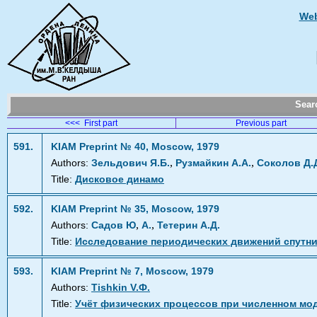
Web
Sea
<<< First part
Previous part
591.
KIAM Preprint № 40, Moscow, 1979
,
,
Authors:
Зельдович Я.Б.
Рузмайкин А.А.
Соколов Д.
Title:
Дисковое динамо
592.
KIAM Preprint № 35, Moscow, 1979
,
,
Authors:
Садов Ю
А.
Тетерин А.Д.
Title:
Исследование периодических движений спутн
593.
KIAM Preprint № 7, Moscow, 1979
Authors:
Tishkin V.Ф.
Title:
Учёт физических процессов при численном мо