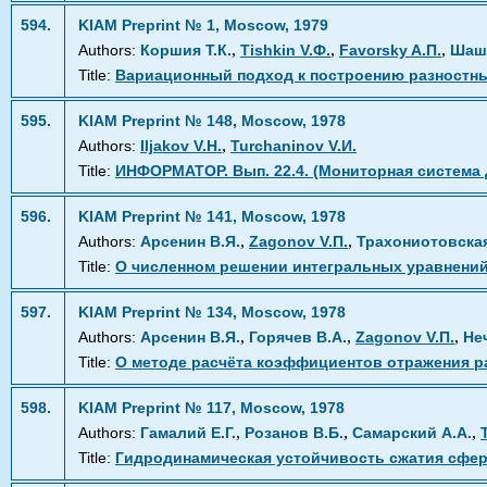
594.
KIAM Preprint № 1, Moscow, 1979
,
,
,
Authors:
Коршия Т.К.
Tishkin V.Ф.
Favorsky A.П.
Шаш
Title:
Вариационный подход к построению разностны
595.
KIAM Preprint № 148, Moscow, 1978
,
Authors:
Iljakov V.Н.
Turchaninov V.И.
Title:
ИНФОРМАТОР. Вып. 22.4. (Мониторная систем
596.
KIAM Preprint № 141, Moscow, 1978
,
,
Authors:
Арсенин В.Я.
Zagonov V.П.
Трахониотовская
Title:
О численном решении интегральных уравнений 
597.
KIAM Preprint № 134, Moscow, 1978
,
,
,
Authors:
Арсенин В.Я.
Горячев В.А.
Zagonov V.П.
Не
Title:
О методе расчёта коэффициентов отражения р
598.
KIAM Preprint № 117, Moscow, 1978
,
,
,
Authors:
Гамалий Е.Г.
Розанов В.Б.
Самарский А.А.
Title:
Гидродинамическая устойчивость сжатия сфе