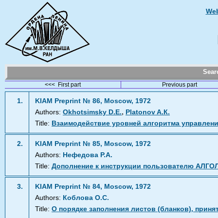
Web
Sea
<<< First part
Previous part
1.
KIAM Preprint № 86, Moscow, 1972
,
Authors:
Okhotsimsky D.Е.
Platonov A.К.
Title:
Взаимодействие уровней алгоритма управлен
2.
KIAM Preprint № 85, Moscow, 1972
Authors:
Нефедова Р.А.
Title:
Дополнение к инструкции пользователю АЛГО
3.
KIAM Preprint № 84, Moscow, 1972
Authors:
Коблова О.С.
Title:
О порядке заполнения листов (бланков), прин