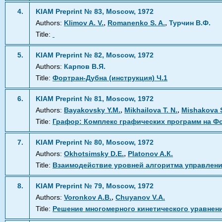
4.
KIAM Preprint № 83, Moscow, 1972
,
,
Authors:
Klimov A. V.
Romanenko S. A.
Турчин В.Ф.
Title:
5.
KIAM Preprint № 82, Moscow, 1972
Authors:
Карпов В.Я.
Title:
Фортран-Дубна (инструкция) Ч.1
6.
KIAM Preprint № 81, Moscow, 1972
,
,
Authors:
Bayakovsky Y.М.
Mikhailova T. N.
Mishakova S
Title:
Графор: Комплекс графических программ на Фо
7.
KIAM Preprint № 80, Moscow, 1972
,
Authors:
Okhotsimsky D.Е.
Platonov A.К.
Title:
Взаимодействие уровней алгоритма управлен
8.
KIAM Preprint № 79, Moscow, 1972
,
Authors:
Voronkov A.В.
Chuyanov V.А.
Title:
Решение многомерного кинетического уравне