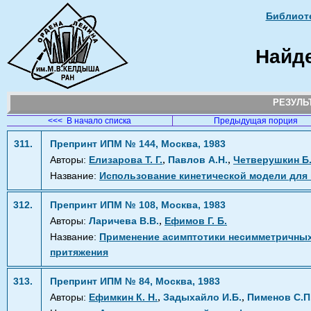
Библиоте
Найд
РЕЗУЛ
<<< В начало списка
Предыдущая порция
311.
Препринт ИПМ № 144, Москва, 1983
,
,
Авторы:
Елизарова Т. Г.
Павлов А.Н.
Четверушкин Б.
Название:
Использование кинетической модели для
312.
Препринт ИПМ № 108, Москва, 1983
,
Авторы:
Ларичева В.В.
Ефимов Г. Б.
Название:
Применение асимптотики несимметричных 
притяжения
313.
Препринт ИПМ № 84, Москва, 1983
,
,
Авторы:
Ефимкин К. Н.
Задыхайло И.Б.
Пименов С.П