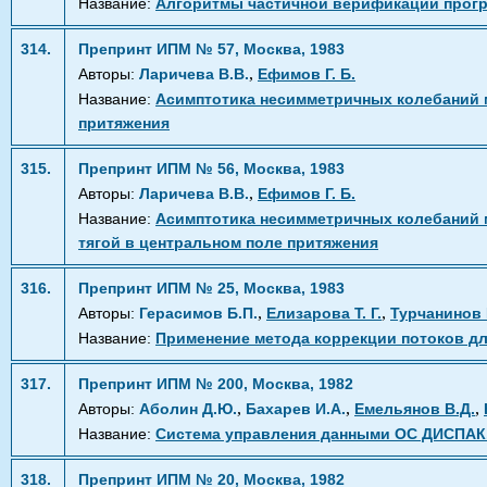
Название:
Алгоритмы частичной верификации прогр
314.
Препринт ИПМ № 57, Москва, 1983
,
Авторы:
Ларичева В.В.
Ефимов Г. Б.
Название:
Асимптотика несимметричных колебаний м
притяжения
315.
Препринт ИПМ № 56, Москва, 1983
,
Авторы:
Ларичева В.В.
Ефимов Г. Б.
Название:
Асимптотика несимметричных колебаний м
тягой в центральном поле притяжения
316.
Препринт ИПМ № 25, Москва, 1983
,
,
Авторы:
Герасимов Б.П.
Елизарова Т. Г.
Турчанинов 
Название:
Применение метода коррекции потоков д
317.
Препринт ИПМ № 200, Москва, 1982
,
,
,
Авторы:
Аболин Д.Ю.
Бахарев И.А.
Емельянов В.Д.
Название:
Система управления данными ОС ДИСПАК.
318.
Препринт ИПМ № 20, Москва, 1982