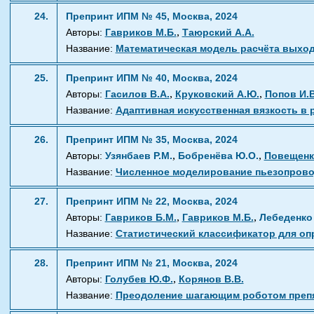
24.
Препринт ИПМ № 45, Москва, 2024
,
Авторы:
Гавриков М.Б.
Таюрский А.А.
Название:
Математическая модель расчёта выход
25.
Препринт ИПМ № 40, Москва, 2024
,
,
Авторы:
Гасилов В.А.
Круковский А.Ю.
Попов И.В
Название:
Адаптивная искусственная вязкость в 
26.
Препринт ИПМ № 35, Москва, 2024
,
,
Авторы:
Узянбаев Р.М.
Бобренёва Ю.О.
Повещенк
Название:
Численное моделирование пьезопровод
27.
Препринт ИПМ № 22, Москва, 2024
,
,
Авторы:
Гавриков Б.М.
Гавриков М.Б.
Лебеденко
Название:
Статистический классификатор для оп
28.
Препринт ИПМ № 21, Москва, 2024
,
Авторы:
Голубев Ю.Ф.
Корянов В.В.
Название:
Преодоление шагающим роботом препя