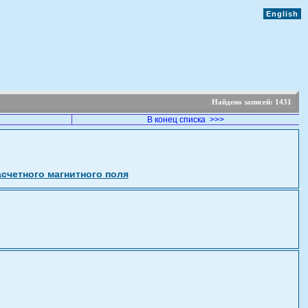
English
Найдено записей:
1431
В конец списка >>>
счетного магнитного поля