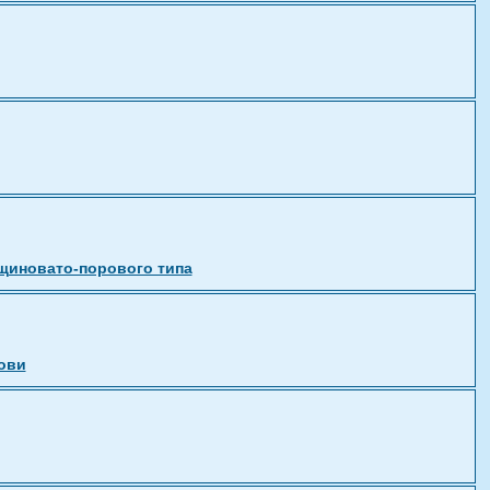
щиновато-порового типа
ови