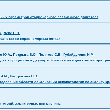
ных параметров стационарного плазменного двигателя
,
.
Лепе Н.Л.
расчетах на неравномерных сетках
,
,
,
о Ю.А.
Подрыга В.О.
Поляков С.В.
Губайдуллин И.М.
ных процессов в двумерной постановке для коллектора тре
,
 И.М.
Пестрякова Н.В.
ределения области локализации онкопатологии по анализу кр
тствий, характерных для равнины