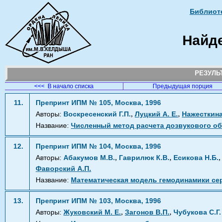
Библиоте
Найд
РЕЗУЛ
<<< В начало списка
Предыдущая порция
11.
Препринт ИПМ № 105, Москва, 1996
,
,
Авторы:
Воскресенский Г.П.
Луцкий А. Е.
Нажесткина
Название:
Численный метод расчета дозвукового об
12.
Препринт ИПМ № 104, Москва, 1996
,
,
Авторы:
Абакумов М.В.
Гаврилюк К.В.
Есикова Н.Б.
Фаворский А.П.
Название:
Математическая модель гемодинамики се
13.
Препринт ИПМ № 103, Москва, 1996
,
,
Авторы:
Жуковский М. Е.
Загонов В.П.
Чубукова С.Г.