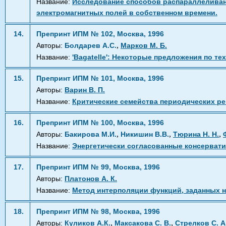
Название:
Исследование способов распараллеливан
электромагнитных полей в собственном времени.
14.
Препринт ИПМ № 102, Москва, 1996
,
Авторы:
Болдарев А.С.
Марков М. Б.
Название:
'Bagatelle': Некоторые предложения по т
15.
Препринт ИПМ № 101, Москва, 1996
Авторы:
Варин В. П.
Название:
Критические семейства периодических ре
16.
Препринт ИПМ № 100, Москва, 1996
,
,
,
Авторы:
Бакирова М.И.
Никишин В.В.
Тюрина Н. Н.
Название:
Энергетически согласованные консервати
17.
Препринт ИПМ № 99, Москва, 1996
Авторы:
Платонов А. К.
Название:
Метод интерполяции функций, заданных 
18.
Препринт ИПМ № 98, Москва, 1996
,
,
Авторы:
Куликов А.К.
Максакова С. В.
Стрелков С. А