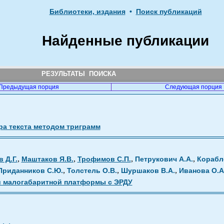
Библиотеки, издания
•
Поиск публикаций
Найденные публикации
РЕЗУЛЬТАТЫ ПОИСКА
Предыдущая порция
Следующая порция
ра текста методом триграмм
,
,
,
,
 Д.Г.
Маштаков Я.В.
Трофимов С.П.
Петрукович А.А.
Корабл
,
,
,
Приданников С.Ю.
Толстель О.В.
Шуршаков В.А.
Иванова О.А
й малогабаритной платформы с ЭРДУ