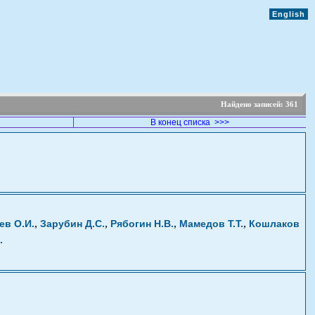
English
Найдено записей:
361
В конец списка >>>
,
,
,
,
ев О.И.
Зарубин Д.С.
Рябогин Н.В.
Мамедов Т.Т.
Кошлаков
.