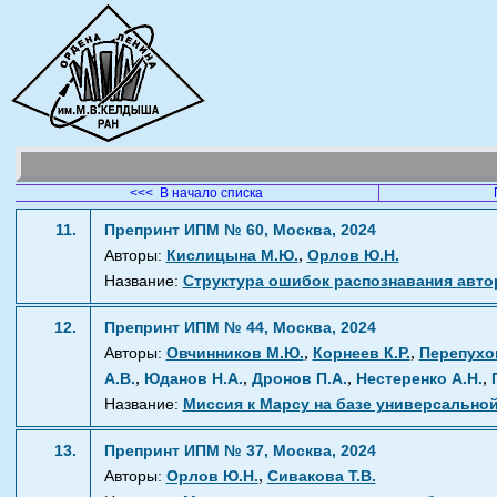
<<< В начало списка
11.
Препринт ИПМ № 60, Москва, 2024
,
Авторы:
Кислицына М.Ю.
Орлов Ю.Н.
Название:
Структура ошибок распознавания авто
12.
Препринт ИПМ № 44, Москва, 2024
,
,
Авторы:
Овчинников М.Ю.
Корнеев К.Р.
Перепухов
,
,
,
,
А.В.
Юданов Н.А.
Дронов П.А.
Нестеренко А.Н.
Название:
Миссия к Марсу на базе универсально
13.
Препринт ИПМ № 37, Москва, 2024
,
Авторы:
Орлов Ю.Н.
Сивакова Т.В.