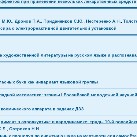
ффектов при применении нескольких лекарственных средств
,
,
,
,
 М.Ю.
Дронов П.А.
Приданников С.Ю.
Нестеренко А.Н.
Толст
ксира с электрореактивной двигательной установкой
а художественной литературы на русском языке и распознава
ласных букв как инвариант языковой группы
дной математики: тезисы I Российской молодежной научной ко
космического аппарата в задачах ДЗЗ
мент в аэроакустике и аэродинамике: труды 10-й российской 
,
.Л.
Остриков Н.Н.
нных процедур по снижению шума на местности для самолёта