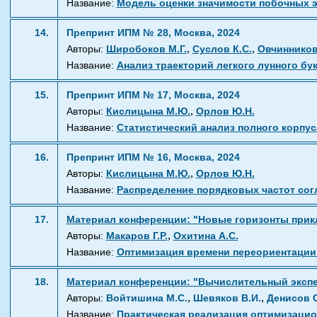
Название:
Модель оценки значимости побочных э
14.
Препринт ИПМ № 28, Москва, 2024
,
,
Авторы:
Широбоков М.Г.
Суслов К.С.
Овчинников
Название:
Анализ траекторий легкого лунного бу
15.
Препринт ИПМ № 17, Москва, 2024
,
Авторы:
Кислицына М.Ю.
Орлов Ю.Н.
Название:
Статистический анализ полного корпус
16.
Препринт ИПМ № 16, Москва, 2024
,
Авторы:
Кислицына М.Ю.
Орлов Ю.Н.
Название:
Распределение порядковых частот сог
17.
Материал конференции: "Новые горизонты прикла
,
Авторы:
Макаров Г.Р.
Охитина А.С.
Название:
Оптимизация времени переориентации 
18.
Материал конференции: "Вычислительный экспери
,
,
Авторы:
Войтишина М.С.
Шевяков В.И.
Денисов С
Название:
Практическая реализация оптимизацио