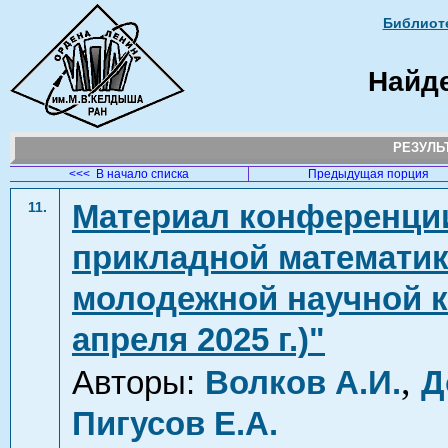
Библиоте
Найд
РЕЗУЛ
<<< В начало списка
Предыдущая порция
Материал конференци
11.
прикладной математики
молодежной научной ко
апреля 2025 г.)"
,
Авторы:
Волков А.И.
Д
Пигусов Е.А.