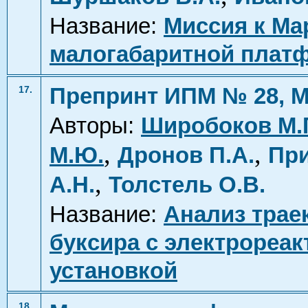
Название:
Миссия к Ма
малогабаритной плат
Препринт ИПМ № 28, М
17.
Авторы:
Широбоков М.Г
,
,
М.Ю.
Дронов П.А.
При
,
А.Н.
Толстель О.В.
Название:
Анализ трае
буксира с электрореа
установкой
18.