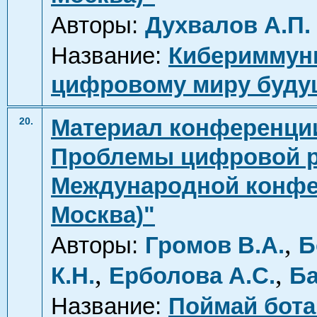
Авторы:
Духвалов А.П.
Название:
Кибериммуни
цифровому миру буду
Материал конференции
20.
Проблемы цифровой ре
Международной конфере
Москва)"
,
Авторы:
Громов В.А.
Б
,
,
К.Н.
Ерболова А.С.
Ба
Название:
Поймай бота