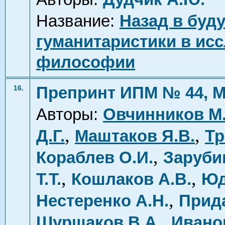
Название:
Назад в буд
гуманитаристики в ис
философии
Препринт ИПМ № 44, М
16.
Авторы:
Овчинников М
,
,
Д.Г.
Маштаков Я.В.
Тр
,
Кораблев О.И.
Заруби
,
,
Т.Т.
Кошлаков А.В.
Юд
,
Нестеренко А.Н.
Прид
,
Шуршаков В.А.
Ивано