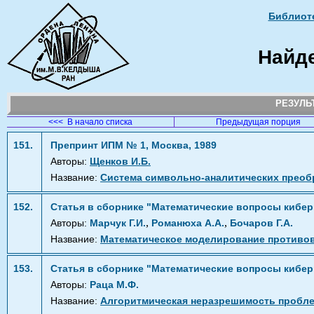
Библиоте
Найд
РЕЗУЛ
<<< В начало списка
Предыдущая порция
151.
Препринт ИПМ № 1, Москва, 1989
Авторы:
Щенков И.Б.
Название:
Система символьно-аналитических преоб
152.
Статья в сборнике "Математические вопросы кибер
,
,
Авторы:
Марчук Г.И.
Романюха А.А.
Бочаров Г.А.
Название:
Математическое моделирование противови
153.
Статья в сборнике "Математические вопросы кибер
Авторы:
Раца М.Ф.
Название:
Алгоритмическая неразрешимость пробл