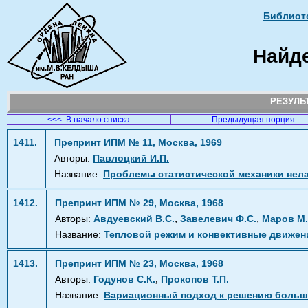
Библиоте
Найд
РЕЗУЛ
<<< В начало списка
Предыдущая порция
1411.
Препринт ИПМ № 11, Москва, 1969
Авторы:
Павлоцкий И.П.
Название:
Проблемы статистической механики нел
1412.
Препринт ИПМ № 29, Москва, 1968
,
,
Авторы:
Авдуевский В.С.
Завелевич Ф.С.
Маров М.
Название:
Тепловой режим и конвективные движен
1413.
Препринт ИПМ № 23, Москва, 1968
,
Авторы:
Годунов С.К.
Прокопов Т.П.
Название:
Вариационный подход к решению больши