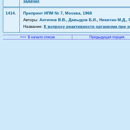
задачах
1414.
Препринт ИПМ № 7, Москва, 1968
,
,
,
Авторы:
Антипов В.В.
Давыдов Б.И.
Никитин М.Д.
Название:
К вопросу реактивности организма при 
<<< В начало списка
Предыдущая порция