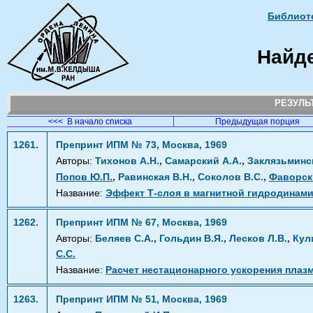
Библиоте
Найд
РЕЗУЛ
<<< В начало списка
Предыдущая порция
1261.
Препринт ИПМ № 73, Москва, 1969
,
,
Авторы:
Тихонов А.Н.
Самарский А.А.
Заклязьминс
,
,
,
Попов Ю.П.
Равинская В.Н.
Соколов В.С.
Фаворск
Название:
Эффект Т-слоя в магнитной гидродинами
1262.
Препринт ИПМ № 67, Москва, 1969
,
,
,
Авторы:
Беляев С.А.
Гольдин В.Я.
Лесков Л.В.
Кул
С.С.
Название:
Расчет нестационарного ускорения пла
1263.
Препринт ИПМ № 51, Москва, 1969