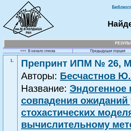
Библиоте
Найд
РЕЗУЛ
<<< В начало списка
Предыдущая порция
Препринт ИПМ № 26, М
1.
Авторы:
Бесчастнов Ю.
Название:
Эндогенное 
совпадения ожиданий 
стохастических моделя
вычислительному мет