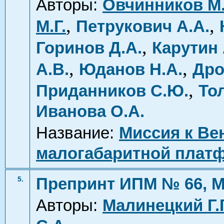
Авторы:
Овчинников М
,
,
М.Г.
Петрукович А.А.
,
Горинов Д.А.
Карутин 
,
,
А.В.
Юданов Н.А.
Дро
,
Приданников С.Ю.
То
Иванова О.А.
Название:
Миссия к Ве
малогабаритной плат
Препринт ИПМ № 66, М
5.
Авторы:
Малинецкий Г.Г