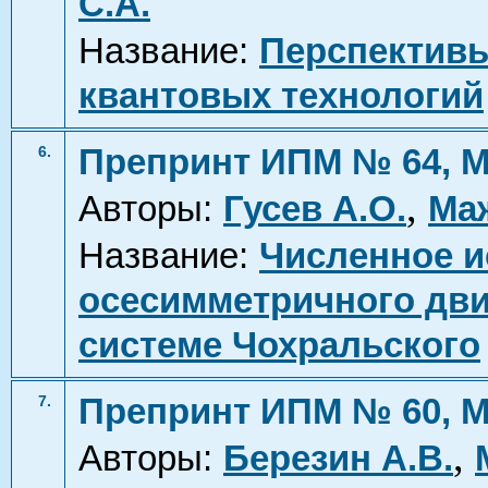
С.А.
Название:
Перспективы
квантовых технологий
Препринт ИПМ № 64, М
6.
,
Авторы:
Гусев А.О.
Ма
Название:
Численное и
осесимметричного дв
системе Чохральского
Препринт ИПМ № 60, М
7.
,
Авторы:
Березин А.В.