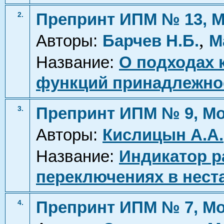
Препринт ИПМ № 13, М
2.
,
Авторы:
Барчев Н.Б.
М
Название:
О подходах 
функций принадлежнос
Препринт ИПМ № 9, Мо
3.
Авторы:
Кислицын А.А.
Название:
Индикатор р
переключениях в нест
Препринт ИПМ № 7, Мо
4.