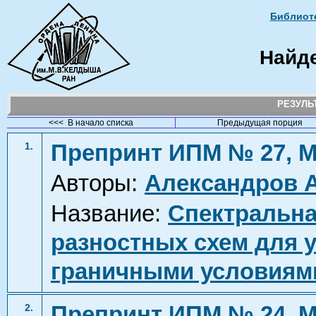
Библиоте
Найд
РЕЗУЛ
<<< В начало списка
Предыдущая порция
Препринт ИПМ № 27, М
1.
Авторы:
Александров А
Название:
Спектральна
разностных схем для у
граничными условиями
Препринт ИПМ № 24, М
2.