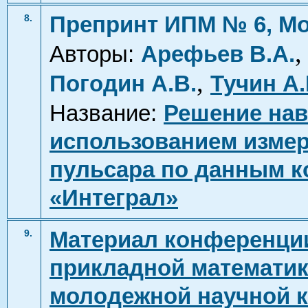
Препринт ИПМ № 6, Мо
8.
Авторы:
Арефьев В.А.
,
Погодин А.В.
Тучин А.
Название:
Решение нав
использованием измер
пульсара по данным к
«Интеграл»
Материал конференци
9.
прикладной математики
молодежной научной ко