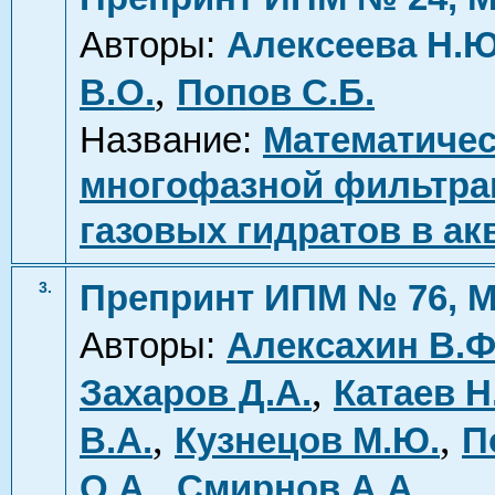
Авторы:
Алексеева Н.Ю
,
В.О.
Попов С.Б.
Название:
Математиче
многофазной фильтрац
газовых гидратов в ак
Препринт ИПМ № 76, М
3.
Авторы:
Алексахин В.Ф
,
Захаров Д.А.
Катаев Н
,
,
В.А.
Кузнецов М.Ю.
П
,
О.А.
Смирнов А.А.