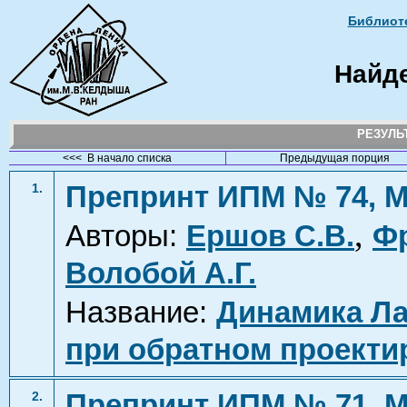
Библиоте
Найд
РЕЗУЛ
<<< В начало списка
Предыдущая порция
Препринт ИПМ № 74, М
1.
,
Авторы:
Ершов С.В.
Фр
Волобой А.Г.
Название:
Динамика Ла
при обратном проекти
Препринт ИПМ № 71, М
2.