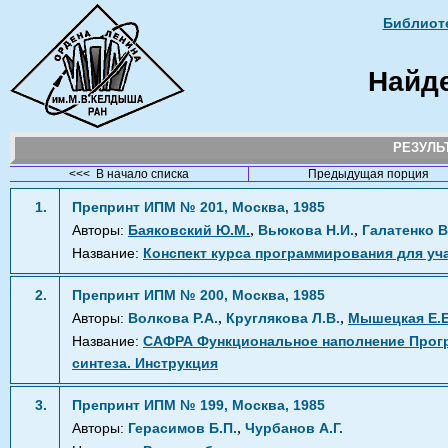
Библиоте
Найд
РЕЗУЛ
<<< В начало списка
Предыдущая порция
1.
Препринт ИПМ № 201, Москва, 1985
,
,
Авторы:
Баяковский Ю.М.
Вьюкова Н.И.
Галатенко В
Название:
Конспект курса программирования для уча
2.
Препринт ИПМ № 200, Москва, 1985
,
,
Авторы:
Волкова Р.А.
Круглякова Л.В.
Мышецкая Е.Е
Название:
САФРА Функциональное наполнение Прогр
синтеза. Инструкция
3.
Препринт ИПМ № 199, Москва, 1985
,
Авторы:
Герасимов Б.П.
Чурбанов А.Г.