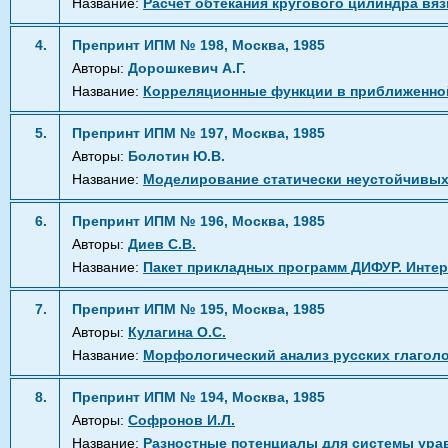
Название:
Расчет обтекания кругового цилиндра вя
4.
Препринт ИПМ № 198, Москва, 1985
Авторы:
Дорошкевич А.Г.
Название:
Корреляционные функции в приближенной
5.
Препринт ИПМ № 197, Москва, 1985
Авторы:
Болотин Ю.В.
Название:
Моделирование статически неустойчивых
6.
Препринт ИПМ № 196, Москва, 1985
Авторы:
Диев С.В.
Название:
Пакет прикладных программ ДИФУР. Инте
7.
Препринт ИПМ № 195, Москва, 1985
Авторы:
Кулагина О.С.
Название:
Морфологический анализ русских глагол
8.
Препринт ИПМ № 194, Москва, 1985
Авторы:
Софронов И.Л.
Название:
Разностные потенциалы для системы урав