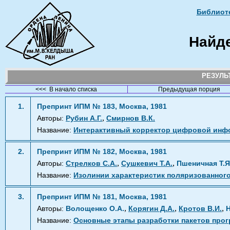
Библиоте
Найд
РЕЗУЛ
<<< В начало списка
Предыдущая порция
1.
Препринт ИПМ № 183, Москва, 1981
,
Авторы:
Рубин А.Г.
Смирнов В.К.
Название:
Интерактивный корректор цифровой инфо
2.
Препринт ИПМ № 182, Москва, 1981
,
,
Авторы:
Стрелков С.А.
Сушкевич Т.А.
Пшеничная Т.Я
Название:
Изолинии характеристик поляризованного
3.
Препринт ИПМ № 181, Москва, 1981
,
,
,
Авторы:
Волощенко О.А.
Корягин Д.А.
Кротов В.И.
Н
Название:
Основные этапы разработки пакетов про