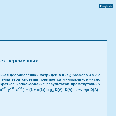
English
рех переменных
анная целочисленной матрицей A = (a
) размера 3 × 3 с
ij
исления этой системы понимается минимальное число
гократное использование результатов промежуточных
a31
a32
a33
 x
y
z
) = (1 + o(1)) log
D(A), D(A) → ∞, где D(A) -
2