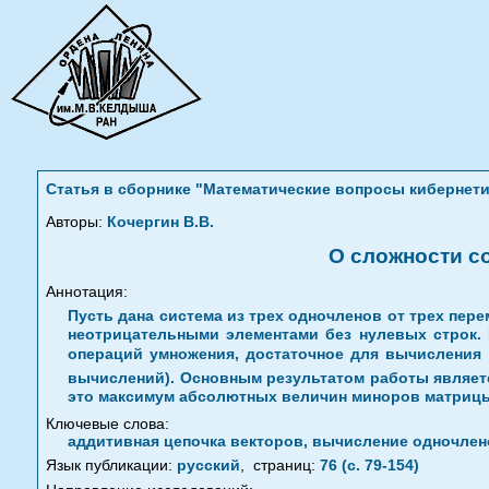
Статья в сборнике "Математические вопросы кибернети
Авторы:
Кочергин В.В.
О сложности с
Аннотация:
Пусть дана система из трех одночленов от трех пере
неотрицательными элементами без нулевых строк. 
операций умножения, достаточное для вычисления 
вычислений). Основным результатом работы являетс
это максимум абсолютных величин миноров матрицы 
Ключевые слова:
аддитивная цепочка векторов, вычисление одночлен
Язык публикации:
русский
,
страниц:
76 (с. 79-154)