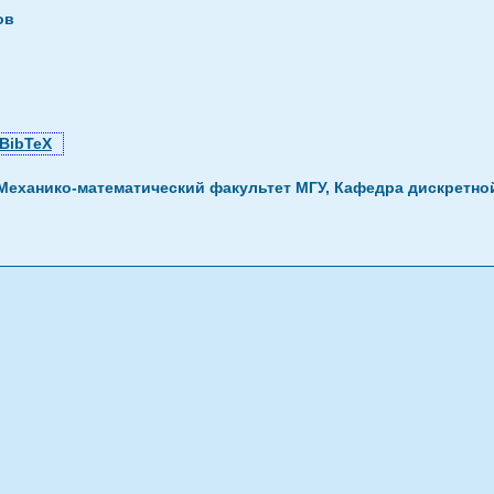
ов
BibTeX
Механико-математический факультет МГУ, Кафедра дискретно