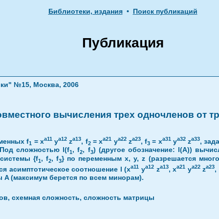
Библиотеки, издания
•
Поиск публикаций
Публикация
ки" №15, Москва, 2006
овместного вычисления трех одночленов от т
a11
a12
a13
a21
a22
a23
a31
a32
a33
менных f
= x
y
z
, f
= x
y
z
, f
= x
y
z
, зад
1
2
3
Под сложностью l(f
, f
, f
) (другое обозначение: l(A)) выч
1
2
3
системы {f
, f
, f
} по переменным x, y, z (разрешается мно
1
2
3
a11
a12
a13
a21
a22
a23
я асимптотическое соотношение l (x
y
z
, x
y
z
,
A (максимум берется по всем минорам).
ов, схемная сложность, сложность матрицы