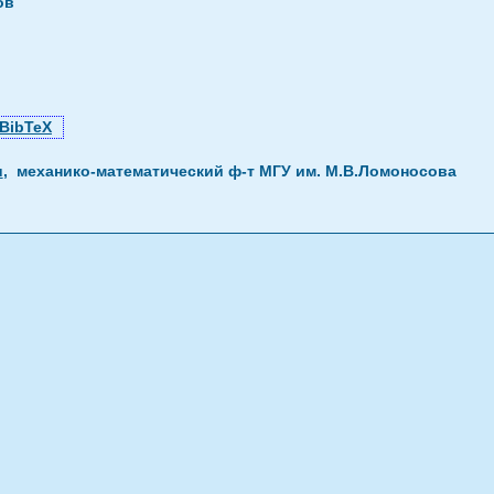
ов
BibTeX
u
, механико-математический ф-т МГУ им. М.В.Ломоносова