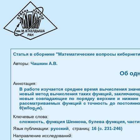
Статья в сборнике "Математические вопросы кибернети
Авторы:
Чашкин А.В.
Об од
Аннотация:
В работе изучается среднее время вычисления знач
новый метод вычисления таких функций, заключающ
новые совпадающие по порядку верхние и нижние 
рассматриваемых функций с точность до постоянно
θ(w/log
w).
2
Ключевые слова:
сложность, функция Шеннона, булева функция, част
Язык публикации:
русский
,
страниц:
16 (с. 231-246)
Направление исследований: