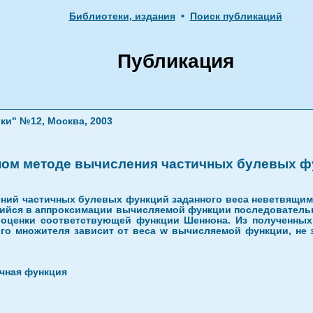
Библиотеки, издания
•
Поиск публикаций
Публикация
ки" №12, Москва, 2003
ном методе вычисления частичных булевых ф
ений частичных булевых функций заданного веса неветвящи
ийся в аппроксимации вычисляемой функции последователь
оценки соответствующей функции Шеннона. Из полученных о
го множителя зависит от веса w вычисляемой функции, не з
ичная функция