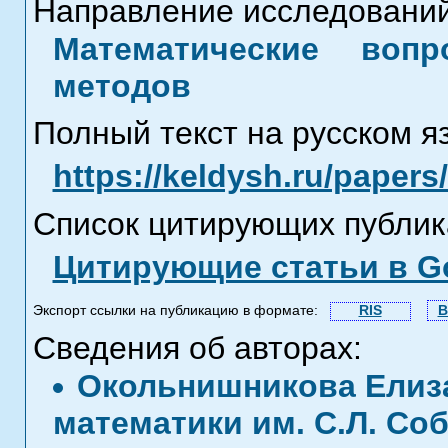
Направление исследований
Математические воп
методов
Полный текст на русском я
https://keldysh.ru/paper
Список цитирующих публик
Цитирующие статьи в Go
Экспорт ссылки на публикацию в формате:
RIS
B
Сведения об авторах:
Окольнишникова Елиза
математики им. С.Л. Со