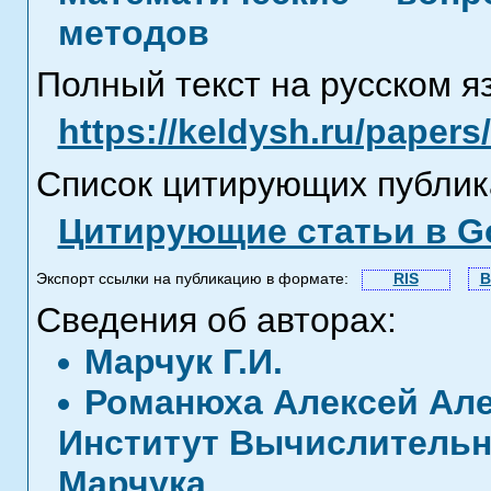
методов
Полный текст на русском я
https://keldysh.ru/paper
Список цитирующих публик
Цитирующие статьи в Go
Экспорт ссылки на публикацию в формате:
RIS
B
Сведения об авторах:
Марчук Г.И.
Романюха Алексей Ал
Институт Вычислительно
Марчука