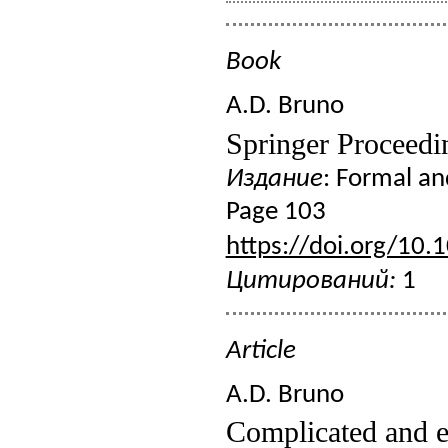
Book
A.D. Bruno
Springer Proceedi
Издание
: Formal an
Page 103
https://doi.org/10
Цитирований:
1
Article
A.D. Bruno
Complicated and ex