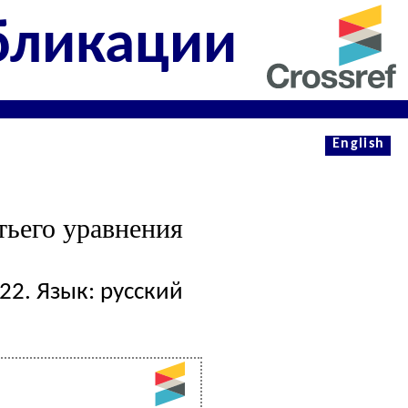
бликации
English
тьего уравнения
2. Язык: русский