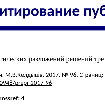
итирование пу
тических разложений решений тре
 М.В.Келдыша. 2017. № 96. Страниц: 2
20948/prepr-2017-96
ossref: 4