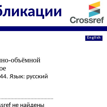
бликации
English
чно-объёмной
ое
4. Язык: русский
ssref не найдены