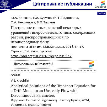
Цитирование публикации
English
Ю.А. Криксин
,
П.А. Кучугов
,
М. Е. Ладонкина
,
О.А. Неклюдова
,
В.Ф. Тишкин
Построение точных решений некоторых
уравнений гиперболического типа, содержащих
разрыв, распространяющийся по
неоднородному фону
Препринты ИПМ им. М.В.Келдыша. 2018. № 17.
Страниц: 14. Язык: русский
https://doi.org/10.20948/prepr-2018-17
Цитирований в Crossref: 3
Article
V.E. Kroshilin
Analytical Solutions of the Transport Equation for
a Drift Model in an Unsteady Flow with
Discontinuous Parameters
Издание
: Journal of Engineering Thermophysics, 2024,
Volume 33, Issue 1, Page 95