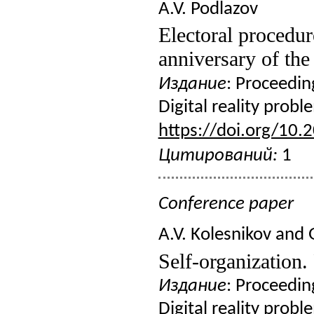
A.V. Podlazov
Electoral procedur
anniversary of th
Издание
: Proceedin
Digital reality prob
https://doi.org/10.
Цитирований:
1
Conference paper
A.V. Kolesnikov and 
Self-organization.
Издание
: Proceedin
Digital reality prob