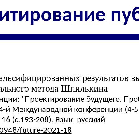
итирование пу
альсифицированных результатов в
ального метода Шпилькина
нции: "Проектирование будущего. Пр
4-й Международной конференции (4-5 ф
16 (с.193-208). Язык: русский
20948/future-2021-18