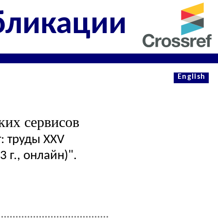
бликации
English
ких сервисов
: труды XXV
г., онлайн)".