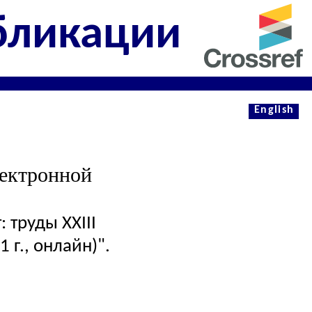
бликации
English
лектронной
 труды XXIII
г., онлайн)".