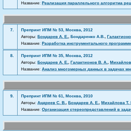
Название:
Реализация параллельного алгоритма реш
7.
Препринт ИПМ № 53, Москва, 2012
,
,
Авторы:
Бондарев А. Е.
Бондаренко А.В.
Галактионо
Название:
Разработка инструментального программн
8.
Препринт ИПМ № 35, Москва, 2012
,
,
Авторы:
Бондарев А. Е.
Галактионов В. А.
Михайлова
Название:
Анализ многомерных данных в задачах м
9.
Препринт ИПМ № 61, Москва, 2010
,
,
Авторы:
Андреев С. В.
Бондарев А. Е.
Михайлова Т. 
Название:
Организация стереопредставлений в зада