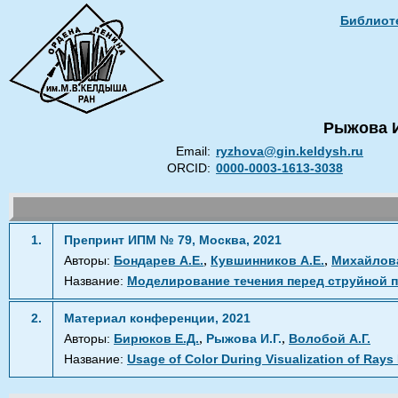
Библиоте
Рыжова И
Email:
ryzhova@gin.keldysh.ru
ORCID:
0000-0003-1613-3038
1.
Препринт ИПМ № 79, Москва, 2021
,
,
Авторы:
Бондарев А.Е.
Кувшинников А.Е.
Михайлова
Название:
Моделирование течения перед струйной 
2.
Материал конференции, 2021
,
,
Авторы:
Бирюков Е.Д.
Рыжова И.Г.
Волобой А.Г.
Название:
Usage of Color During Visualization of Ray